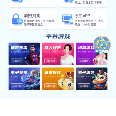
多维安全矩阵
在xk体育平台平台，每一次数据传输与交互都受到分
层安全机制保护，确保用户操作安全无忧。
端到端加密