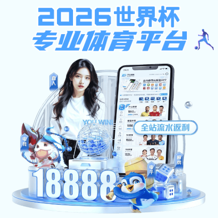
立即注册
xk体育平台 App 全面升级
集赛事追踪、社群交流与智能预测于一体，xk
体育平台_xk(中国)一站式服务平台式的掌上体
验不容错过。
实时比分
互动社区
智能预测